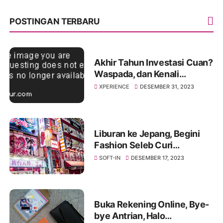
POSTINGAN TERBARU
Akhir Tahun Investasi Cuan?
Waspada, dan Kenali
"Window Dressing" di Pasar
XPERIENCE
DESEMBER 31, 2023
Modal!
Liburan ke Jepang, Begini
Fashion Seleb Curi
Perhatian Dari Riize Hingga
SOFT-IN
DESEMBER 17, 2023
Hyuna
Buka Rekening Online, Bye-
bye Antrian, Halo