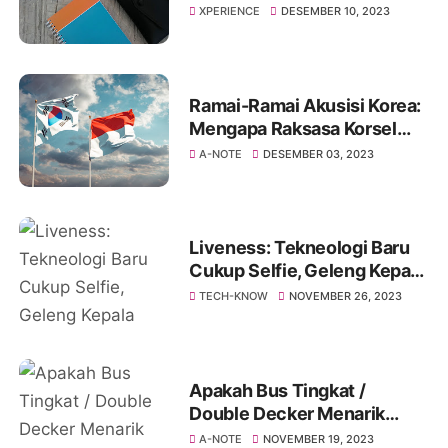
Kemudahan
XPERIENCE
DESEMBER 10, 2023
Ramai-Ramai Akusisi Korea:
Mengapa Raksasa Korsel
Tertarik dengan Pasar
A-NOTE
DESEMBER 03, 2023
Indonesia?
Liveness: Tekneologi Baru
Cukup Selfie, Geleng Kepala
Kanan Kiri Atas Bawah
TECH-KNOW
NOVEMBER 26, 2023
Apakah Bus Tingkat /
Double Decker Menarik
Minat Penumpang?
A-NOTE
NOVEMBER 19, 2023