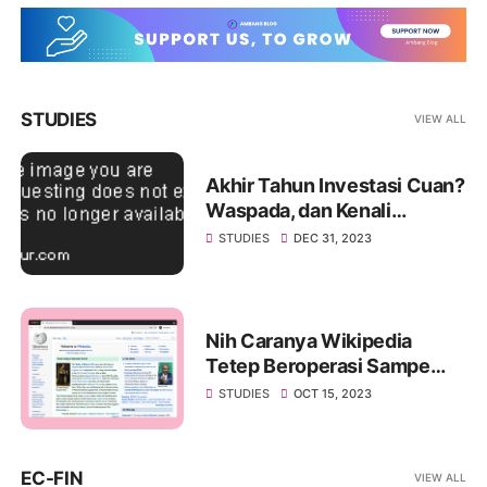
STUDIES
VIEW ALL
Akhir Tahun Investasi Cuan?
Waspada, dan Kenali
"Window Dressing" di Pasar
STUDIES
DEC 31, 2023
Modal!
Nih Caranya Wikipedia
Tetep Beroperasi Sampe
Sekarang
STUDIES
OCT 15, 2023
EC-FIN
VIEW ALL