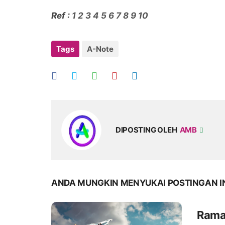
Ref :
1
2
3
4
5
6
7
8
9
10
Tags
A-Note
DIPOSTING OLEH
AMB
ANDA MUNGKIN MENYUKAI POSTINGAN I
Rama