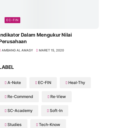
EC-FIN
Indikator Dalam Mengukur Nilai
Perusahaan
AMBANG AL AMASY
MARET 15, 2020
LABEL
A-Note
EC-FIN
Heal-Thy
Re-Commend
Re-View
SC-Academy
Soft-In
Studies
Tech-Know