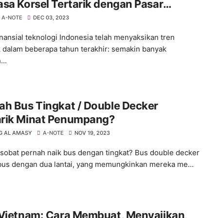
sa Korsel Tertarik dengan Pasar
nesia?
A-NOTE
DEC 03, 2023
inansial teknologi Indonesia telah menyaksikan tren
 dalam beberapa tahun terakhir: semakin banyak
..
ah Bus Tingkat / Double Decker
rik Minat Penumpang?
 AL AMASY
A-NOTE
NOV 19, 2023
sobat pernah naik bus dengan tingkat? Bus double decker
bus dengan dua lantai, yang memungkinkan mereka me...
 Vietnam: Cara Membuat, Menyajikan,