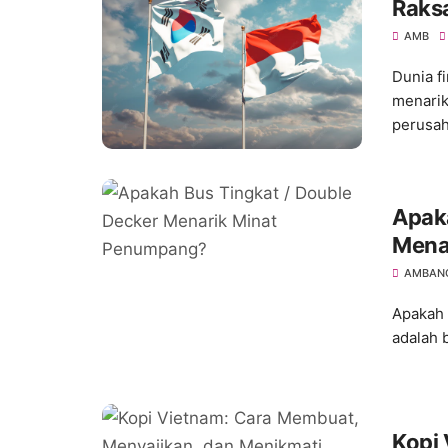
Raksa
Indo
AMB
Dunia f
menarik
perusah.
Apak
Mena
AMBANG
Apakah 
adalah 
Kopi