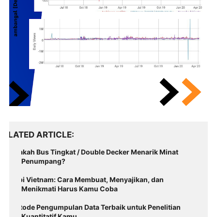
RELATED ARTICLE
Apakah Bus Tingkat / Double Decker Menarik Minat
Penumpang?
Kopi Vietnam: Cara Membuat, Menyajikan, dan
Menikmati Harus Kamu Coba
Metode Pengumpulan Data Terbaik untuk Penelitian
Kuantitatif Kamu