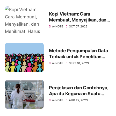
Kopi Vietnam: Cara
Membuat, Menyajikan, dan
Menikmati Harus Kamu
A-NOTE
OCT 07, 2023
Coba
Metode Pengumpulan Data
Terbaik untuk Penelitian
Kuantitatif Kamu
A-NOTE
SEPT 10, 2023
Penjelasan dan Contohnya,
Apa itu Kegunaan Suatu
Eksperimen?
A-NOTE
AUG 27, 2023