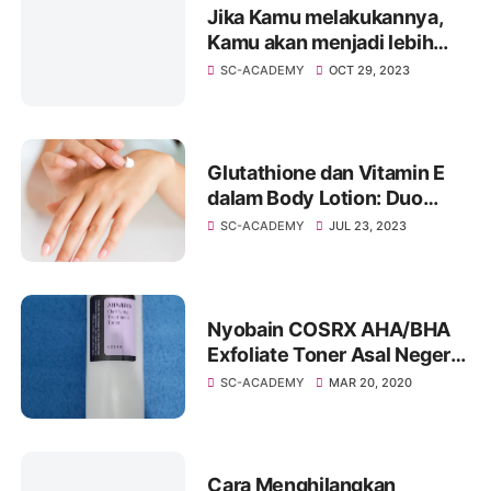
Jika Kamu melakukannya,
Kamu akan menjadi lebih
cantik? Bandingkan
SC-ACADEMY
OCT 29, 2023
injection!
Glutathione dan Vitamin E
dalam Body Lotion: Duo
Perpaduan untuk Kesehatan
SC-ACADEMY
JUL 23, 2023
Kulitmu
Nyobain COSRX AHA/BHA
Exfoliate Toner Asal Negeri
Gingseng Korea
SC-ACADEMY
MAR 20, 2020
Cara Menghilangkan