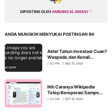
DIPOSTING OLEH
AMBANG AL AMASY
ANDA MUNGKIN MENYUKAI POSTINGAN INI
Akhir Tahun Investasi Cuan?
Waspada, dan Kenali
"Window Dressing" di Pasar
EC-FIN
DEC 31, 2023
Modal!
Nih Caranya Wikipedia
Tetep Beroperasi Sampe
Sekarang
EC-FIN
OCT 15, 2023