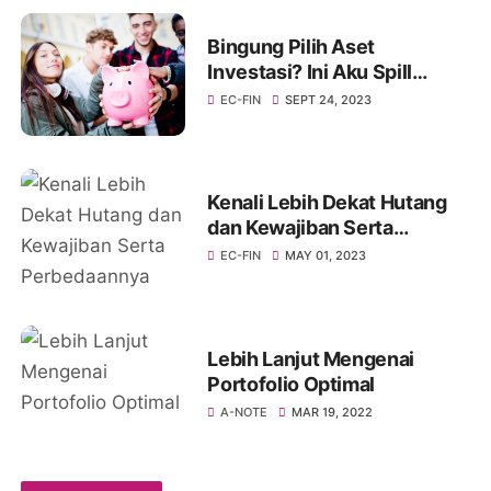
Bingung Pilih Aset
Investasi? Ini Aku Spill
Caranya
EC-FIN
SEPT 24, 2023
Kenali Lebih Dekat Hutang
dan Kewajiban Serta
Perbedaannya
EC-FIN
MAY 01, 2023
Lebih Lanjut Mengenai
Portofolio Optimal
A-NOTE
MAR 19, 2022