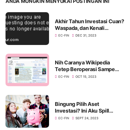
ANDA MUNGKIN MENYUKAI POSTINGAN INI
Akhir Tahun Investasi Cuan?
Waspada, dan Kenali
"Window Dressing" di Pasar
EC-FIN
DEC 31, 2023
Modal!
Nih Caranya Wikipedia
Tetep Beroperasi Sampe
Sekarang
EC-FIN
OCT 15, 2023
Bingung Pilih Aset
Investasi? Ini Aku Spill
Caranya
EC-FIN
SEPT 24, 2023