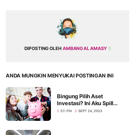
DIPOSTING OLEH
AMBANG AL AMASY
ANDA MUNGKIN MENYUKAI POSTINGAN INI
Bingung Pilih Aset
Investasi? Ini Aku Spill
Caranya
EC-FIN
SEPT 24, 2023