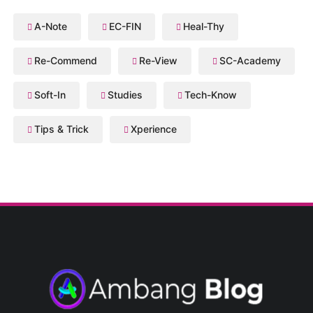
A-Note
EC-FIN
Heal-Thy
Re-Commend
Re-View
SC-Academy
Soft-In
Studies
Tech-Know
Tips & Trick
Xperience