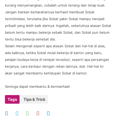
kurang menyenangkan, cobalah untuk tenang dan tetap kuat.
Jangan biarkan kemarahannya berhasil membuat Sobat
terintimidasi, terutama jika Sobat yakin Sobat mampu menjadi
pribadi yang lebih baik darinya. Ingatlah, sebetulnya atasan Sobat
belum tentu mampu bekerja sebaik Sobat, dan Sobat pun belum
tentu bisa bekerja sehebat dia.
Selain mengenali seperti apa atasan Sobat dan hal-hal di atas,
ada baiknya, ketika Sobat mulai bekerja di kantor yang baru,
pelajari budaya kerja di tempat tersebut, seperti apa persaingan
kerjanya, cara berbaur dengan rekan lainnya, dsb. Hal-hal ini
akan sangat membantu kehidupan Sobat di kantor.
Semoga dapat membantu & bermanfaat!
Tags
Tips & Trick