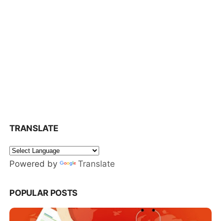
TRANSLATE
Powered by
Translate
POPULAR POSTS