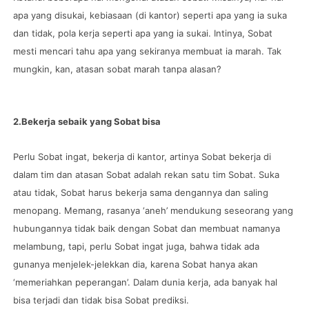
apa yang disukai, kebiasaan (di kantor) seperti apa yang ia suka
dan tidak, pola kerja seperti apa yang ia sukai. Intinya, Sobat
mesti mencari tahu apa yang sekiranya membuat ia marah. Tak
mungkin, kan, atasan sobat marah tanpa alasan?
2.Bekerja sebaik yang Sobat bisa
Perlu Sobat ingat, bekerja di kantor, artinya Sobat bekerja di
dalam tim dan atasan Sobat adalah rekan satu tim Sobat. Suka
atau tidak, Sobat harus bekerja sama dengannya dan saling
menopang. Memang, rasanya ‘aneh’ mendukung seseorang yang
hubungannya tidak baik dengan Sobat dan membuat namanya
melambung, tapi, perlu Sobat ingat juga, bahwa tidak ada
gunanya menjelek-jelekkan dia, karena Sobat hanya akan
‘memeriahkan peperangan’. Dalam dunia kerja, ada banyak hal
bisa terjadi dan tidak bisa Sobat prediksi.