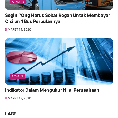
A-NOTE
Segini Yang Harus Sobat Rogoh Untuk Membayar
Cicilan 1 Bus Perbulannya.
MARET 14, 2020
EC-FIN
Indikator Dalam Mengukur Nilai Perusahaan
MARET 15, 2020
LABEL