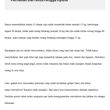
Hanya menundukkan kepala 15 derajat saja sudah menambah beban menjadi 12 kg; kemiringan
kepala 30 derajat, beban pada tulang belakang menjadi 18 kg dan jika sudah terlalu miring hingga 60
derajat, maka tekanan yang dialami tulang belakang meningkat hingga 27 kg.
Bayangkan jika ini terjadi terus-menerus, dalam durasi yang lama dan setiap hari. Tidak hanya
menyebabkan sakit pada leher tapi juga menambah tekanan pada otot, tendon dan ligamen. Akibatnya
tubuh terasa sering pegal-pegal, postur tidak sempurna dan bukan tidak mungkin terjadi kerapuhan
tulang di usia senja.
Lalu, apakah kita, masyarakat perkotaan yang sudah kecanduan
gadget
harus rela hidup
tanpa
smartphone
? Rasanya tidak mungkin. Tapi kamu bisa meminimalisir dampak negatifnya.
Pastikan postur tubuh selalu sempurna saat Anda mengoperasikan
smartphone
dan jadikan itu sebagai
kebiasaan.