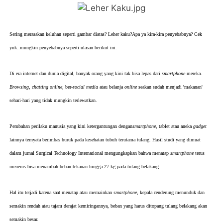
Sering merasakan keluhan seperti gambar diatas? Leher kaku?Apa ya kira-kira penyebabnya? Cek
yuk..mungkin penyebabnya seperti ulasan berikut ini.
Di era internet dan dunia digital, banyak orang yang kini tak bisa lepas dari
smartphone
mereka.
Browsing, chatting online
, ber-
social media
atau belanja
online
seakan sudah menjadi 'makanan'
sehari-hari yang tidak mungkin terlewatkan.
Perubahan perilaku manusia yang kini ketergantungan dengan
smartphone
, tablet atau aneka
gadget
lainnya ternyata berimbas buruk pada kesehatan tubuh terutama tulang. Hasil studi yang dimuat
dalam jurnal Surgical Technology International mengungkapkan bahwa menatap
smartphone
terus
menerus bisa menambah beban tekanan hingga 27 kg pada tulang belakang.
Hal itu terjadi karena saat menatap atau memainkan
smartphone
, kepala cenderung menunduk dan
semakin rendah atau tajam derajat kemiringannya, beban yang harus ditopang tulang belakang akan
semakin besar.