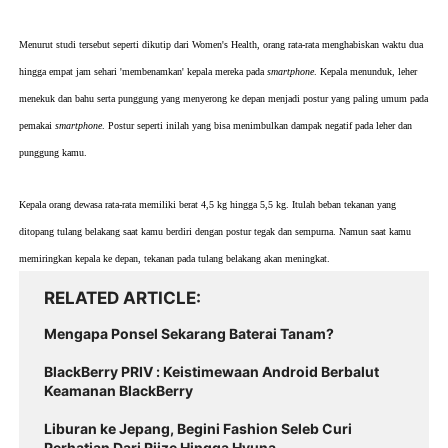
Menurut studi tersebut seperti dikutip dari Women's Health, orang rata-rata menghabiskan waktu dua
hingga empat jam sehari 'membenamkan' kepala mereka pada
smartphone
. Kepala menunduk, leher
menekuk dan bahu serta punggung yang menyerong ke depan menjadi postur yang paling umum pada
pemakai
smartphone
. Postur seperti inilah yang bisa menimbulkan dampak negatif pada leher dan
punggung kamu.
Kepala orang dewasa rata-rata memiliki berat 4,5 kg hingga 5,5 kg. Itulah beban tekanan yang
ditopang tulang belakang saat kamu berdiri dengan postur tegak dan sempurna. Namun saat kamu
memiringkan kepala ke depan, tekanan pada tulang belakang akan meningkat.
RELATED ARTICLE
Mengapa Ponsel Sekarang Baterai Tanam?
BlackBerry PRIV : Keistimewaan Android Berbalut
Keamanan BlackBerry
Liburan ke Jepang, Begini Fashion Seleb Curi
Perhatian Dari Riize Hingga Hyuna