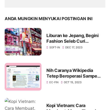
ANDA MUNGKIN MENYUKAI POSTINGAN INI
Liburan ke Jepang, Begini
Fashion Seleb Curi
Perhatian Dari Riize Hingga
SOFT-IN
DEC 17, 2023
Hyuna
Nih Caranya Wikipedia
Tetep Beroperasi Sampe
Sekarang
EC-FIN
OCT 15, 2023
Kopi Vietnam: Cara