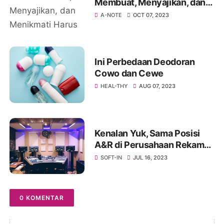
Membuat, Menyajikan, dan
Menikmati Harus Kamu
A-NOTE
OCT 07, 2023
Coba
Ini Perbedaan Deodoran
Cowo dan Cewe
HEAL-THY
AUG 07, 2023
Kenalan Yuk, Sama Posisi
A&R di Perusahaan Rekaman
Maupun Hiburan
SOFT-IN
JUL 16, 2023
0 KOMENTAR