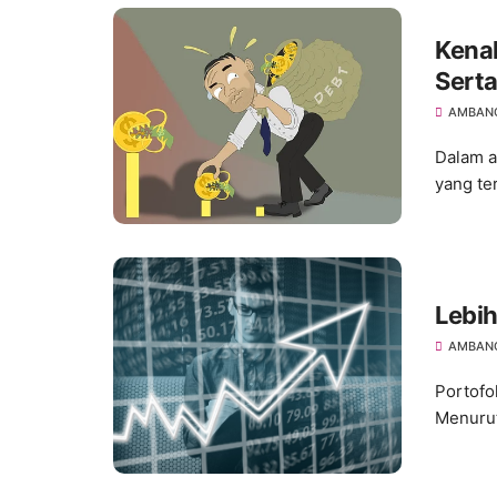
Kenal
Sert
AMBANG
Dalam a
yang ter
Lebih
AMBANG
Portofo
Menurut