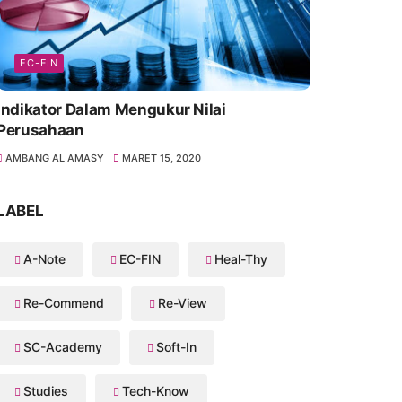
EC-FIN
Indikator Dalam Mengukur Nilai
Perusahaan
AMBANG AL AMASY
MARET 15, 2020
LABEL
A-Note
EC-FIN
Heal-Thy
Re-Commend
Re-View
SC-Academy
Soft-In
Studies
Tech-Know