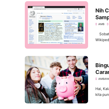
Nih C
Samp
AMB
Sobat 
Wikiped
Bingu
Cara
AMBANG
Hai, Ka
kita pu