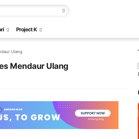
ri
Project K
ndaur Ulang
ses Mendaur Ulang