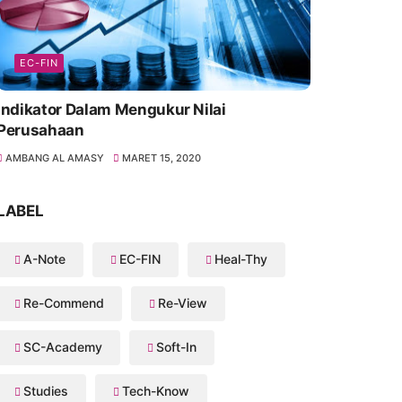
EC-FIN
Indikator Dalam Mengukur Nilai
Perusahaan
AMBANG AL AMASY
MARET 15, 2020
LABEL
A-Note
EC-FIN
Heal-Thy
Re-Commend
Re-View
SC-Academy
Soft-In
Studies
Tech-Know