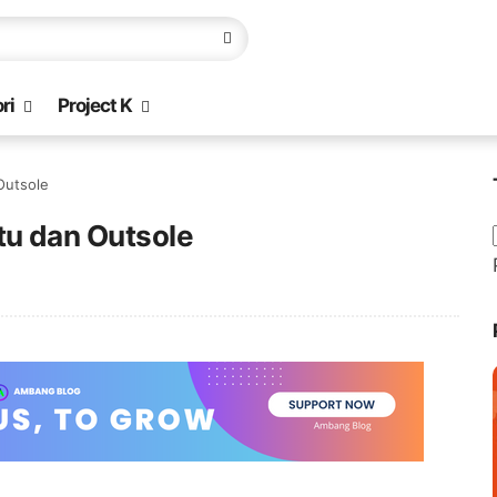
ri
Project K
utsole
u dan Outsole